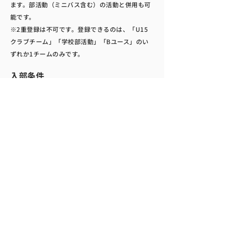
ます。部活動（ミニバス含む）の活動と併用も可
能です。
※2重登録は不可です。登録できるのは、「U15
クラブチーム」「学校部活動」「Bユース」のい
ずれか1チームのみです。
​入部条件
毎年​トライアウトを実施予定。詳細は公式LINEか
らお問い合わせください。
大会・試合予定
​リーグ戦(前期 U14ウィンターラウンド)
詳細は決まり次第お知らせします​
リーグ戦(後期 U15オータムラウンド)
詳細は決まり次第お知らせします