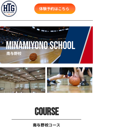
体験予約はこちら
MINAMIYONO School
南与野校
COURSE
​南与野校コース