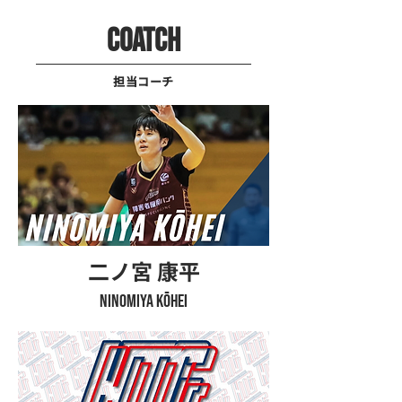
COATCH
​担当コーチ
​二ノ宮 康平
NINOMIYA KŌHEI